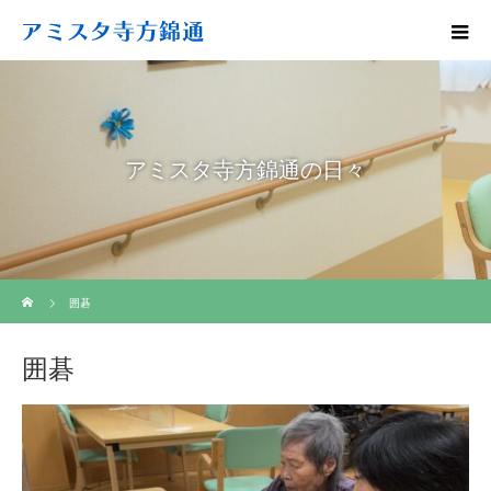
アミスタ寺方錦通の日々
ホーム
囲碁
囲碁